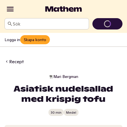
Sök
Logga in
Skapa konto
Recept
Mari Bergman
Asiatisk nudelsallad
med krispig tofu
30 min
Medel