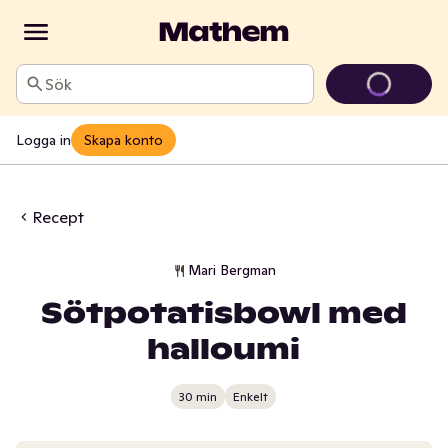
Sök
Logga in
Skapa konto
Recept
Mari Bergman
Sötpotatisbowl med
halloumi
30 min
Enkelt