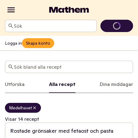
Sök
Logga in
Skapa konto
Recept
Sök bland alla recept
Utforska
Alla recept
Dina middagar
Medelhavet
30 min
Visar 14 recept
Rostade grönsaker med fetaost och pasta