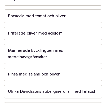
1 t 30 min
Focaccia med tomat och oliver
5 min
Friterade oliver med ädelost
1 t
Marinerade kycklingben med
medelhavsgrönsaker
30 min
Pinsa med salami och oliver
40 min
Ulrika Davidssons auberginerullar med fetaost
30 min