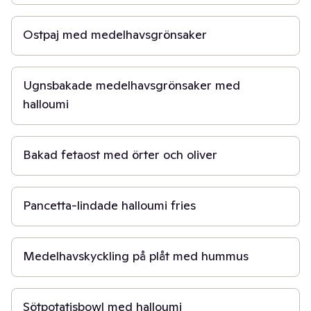
50 min
Ostpaj med medelhavsgrönsaker
40 min
Ugnsbakade medelhavsgrönsaker med
halloumi
20 min
Bakad fetaost med örter och oliver
20 min
Pancetta-lindade halloumi fries
40 min
Medelhavskyckling på plåt med hummus
30 min
Sötpotatisbowl med halloumi