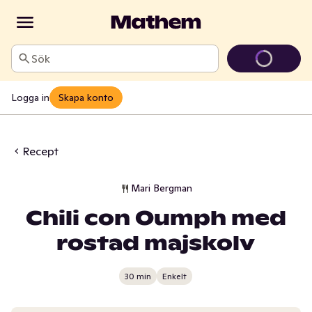
Sök
Logga in
Skapa konto
Recept
Mari Bergman
Chili con Oumph med
rostad majskolv
30 min
Enkelt