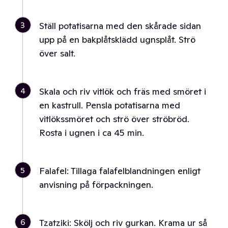
3
Ställ potatisarna med den skårade sidan
upp på en bakplåtsklädd ugnsplåt. Strö
över salt.
4
Skala och riv vitlök och fräs med smöret i
en kastrull. Pensla potatisarna med
vitlökssmöret och strö över ströbröd.
Rosta i ugnen i ca 45 min.
5
Falafel: Tillaga falafelblandningen enligt
anvisning på förpackningen.
6
Tzatziki: Skölj och riv gurkan. Krama ur så