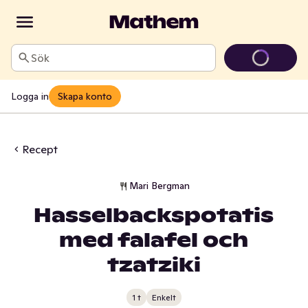
Sök
Logga in
Skapa konto
Recept
Mari Bergman
Hasselbackspotatis
med falafel och
tzatziki
1 t
Enkelt