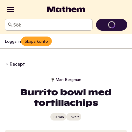
Sök
Logga in
Skapa konto
Recept
Mari Bergman
Burrito bowl med
tortillachips
30 min
Enkelt