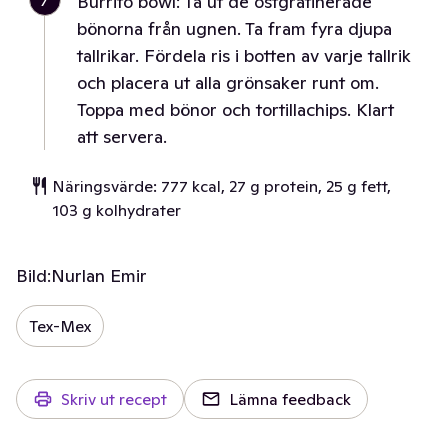
7
Burrito bowl: Ta ut de ostgratinerade
bönorna från ugnen. Ta fram fyra djupa
tallrikar. Fördela ris i botten av varje tallrik
och placera ut alla grönsaker runt om.
Toppa med bönor och tortillachips. Klart
att servera.
Näringsvärde: 777 kcal, 27 g protein, 25 g fett,
103 g kolhydrater
Bild:
Nurlan Emir
Tex-Mex
Skriv ut recept
Lämna feedback