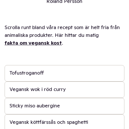
Roland Persson
Scrolla runt bland våra recept som är helt fria från
animaliska produkter. Här hittar du matig
fakta om vegansk kost
.
15 min
Tofustroganoff
30 min
Vegansk wok i röd curry
20 min
Sticky miso aubergine
40 min
Vegansk köttfärssås och spaghetti
50 min