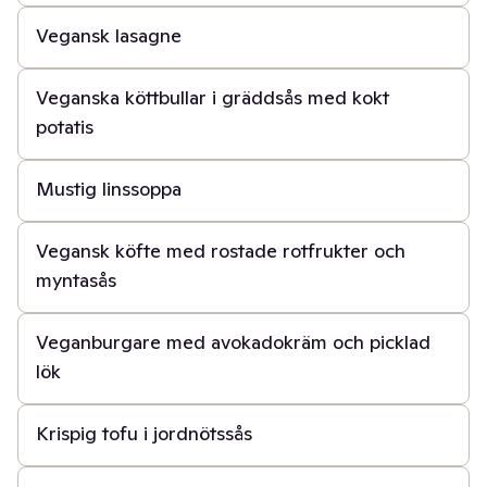
Vegansk lasagne
40 min
Veganska köttbullar i gräddsås med kokt
potatis
30 min
Mustig linssoppa
40 min
Vegansk köfte med rostade rotfrukter och
myntasås
40 min
Veganburgare med avokadokräm och picklad
lök
20 min
Krispig tofu i jordnötssås
1 t