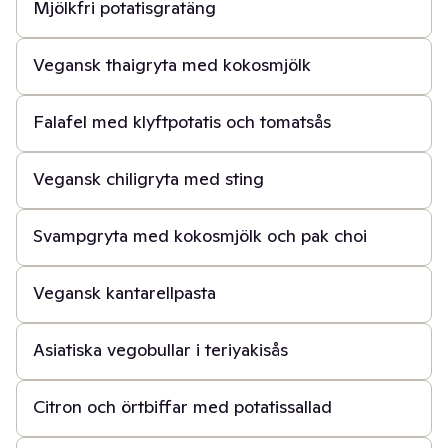
Mjölkfri potatisgratäng
20 min
Vegansk thaigryta med kokosmjölk
45 min
Falafel med klyftpotatis och tomatsås
40 min
Vegansk chiligryta med sting
30 min
Svampgryta med kokosmjölk och pak choi
30 min
Vegansk kantarellpasta
40 min
Asiatiska vegobullar i teriyakisås
1 t
Citron och örtbiffar med potatissallad
30 min