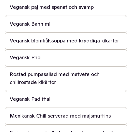
Vegansk paj med spenat och svamp
40 min
Vegansk Banh mi
30 min
Vegansk blomkålssoppa med kryddiga kikärtor
30 min
Vegansk Pho
1 t
Rostad pumpasallad med matvete och
chilirostade kikärtor
15 min
Vegansk Pad thai
1 t 30 min
Mexikansk Chili serverad med majsmuffins
20 min