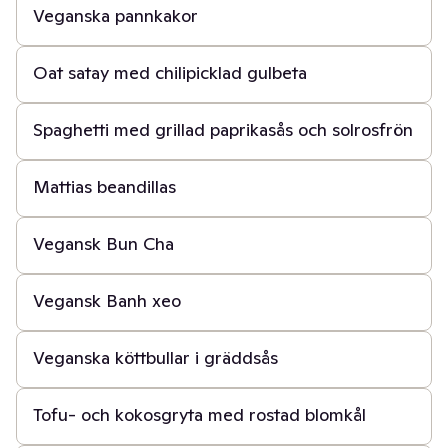
Veganska pannkakor
40 min
Oat satay med chilipicklad gulbeta
20 min
Spaghetti med grillad paprikasås och solrosfrön
30 min
Mattias beandillas
40 min
Vegansk Bun Cha
50 min
Vegansk Banh xeo
20 min
Veganska köttbullar i gräddsås
45 min
Tofu- och kokosgryta med rostad blomkål
1 t