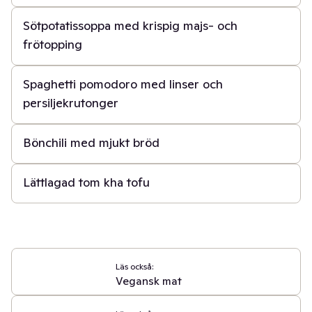
Sötpotatissoppa med krispig majs- och
frötopping
20 min
Spaghetti pomodoro med linser och
persiljekrutonger
30 min
Bönchili med mjukt bröd
30 min
Lättlagad tom kha tofu
Läs också:
Vegansk mat