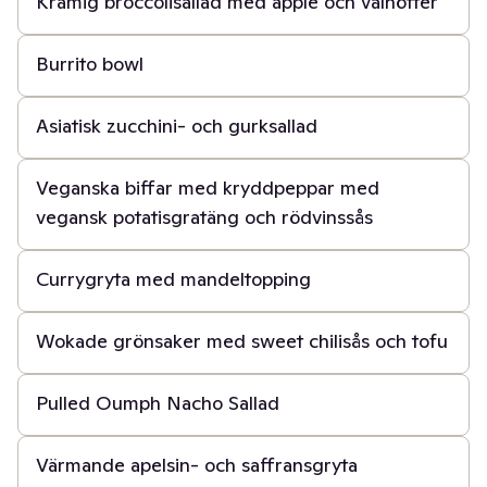
Krämig broccolisallad med äpple och valnötter
30 min
Burrito bowl
30 min
Asiatisk zucchini- och gurksallad
1 t 30 min
Veganska biffar med kryddpeppar med
vegansk potatisgratäng och rödvinssås
30 min
Currygryta med mandeltopping
30 min
Wokade grönsaker med sweet chilisås och tofu
30 min
Pulled Oumph Nacho Sallad
30 min
Värmande apelsin- och saffransgryta
30 min