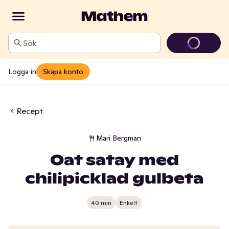
Sök
Logga in
Skapa konto
Recept
Mari Bergman
Oat satay med
chilipicklad gulbeta
40 min
Enkelt