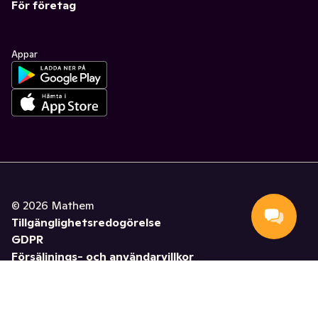
För företag
Appar
©
2026
Mathem
Tillgänglighetsredogörelse
GDPR
Försäljnings- och användarvillkor
Hantera cookies