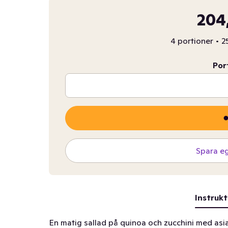
204
4 portioner
•
2
Por
Spara e
Instrukt
En matig sallad på quinoa och zucchini med asiat