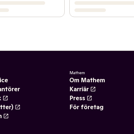
Mathem
ice
Om Mathem
antörer
Karriär
k
Press
tter)
För företag
m