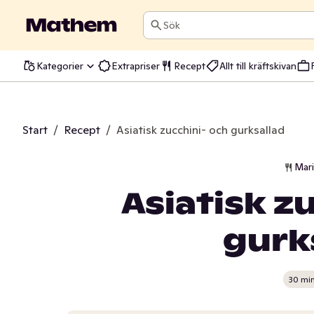
Sök
Kategorier
Extrapriser
Recept
Allt till kräftskivan
Start
/
Recept
/
Asiatisk zucchini- och gurksallad
Mar
Asiatisk z
gurk
30 mi