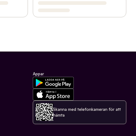
Appar
Skanna med telefonkameran för att
hämta