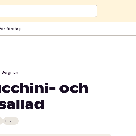
För företag
i Bergman
ucchini- och
sallad
n
Enkelt