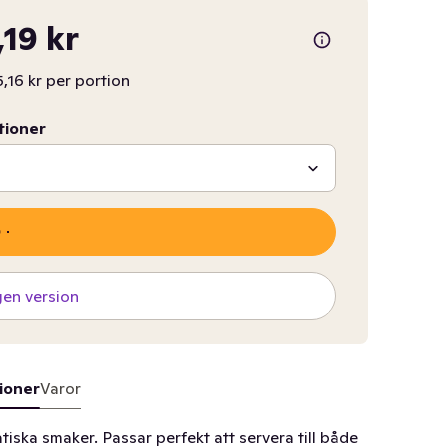
,19 kr
5,16 kr per portion
tioner
gen version
ioner
Varor
iska smaker. Passar perfekt att servera till både