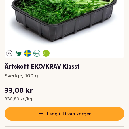
Ärtskott EKO/KRAV Klass1
Sverige, 100 g
Styckpris: 330,80 kr /kg
33,08 kr
Nuvarande pris är: 33,08 kr
330,80 kr /kg
Lägg till i varukorgen