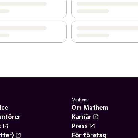
Mathem
ice
Om Mathem
antörer
Karriär
k
Press
tter)
För företag