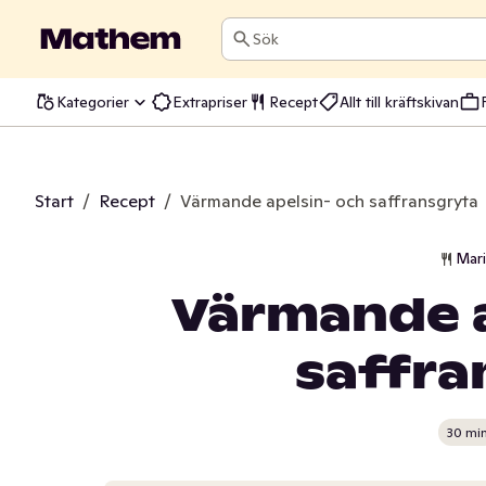
Sök
Kategorier
Extrapriser
Recept
Allt till kräftskivan
Start
/
Recept
/
Värmande apelsin- och saffransgryta
Mar
Värmande a
saffra
30 mi