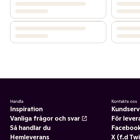
Handla
Kontakta oss
Inspiration
Kundserv
Vanliga frågor och svar
För lever
Så handlar du
Faceboo
Hemleverans
X (f.d Twi