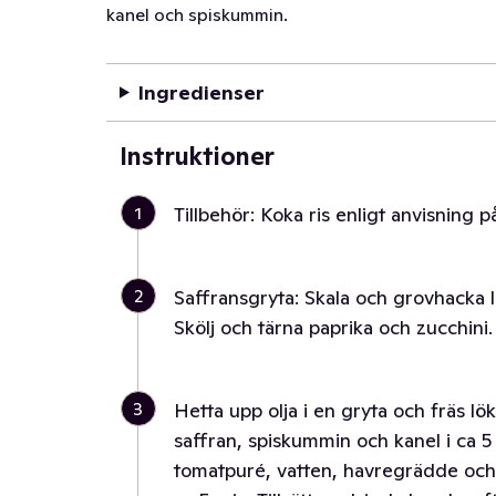
kanel och spiskummin.
Ingredienser
Instruktioner
1
Tillbehör: Koka ris enligt anvisning 
2
Saffransgryta: Skala och grovhacka lö
Skölj och tärna paprika och zucchini. 
3
Hetta upp olja i en gryta och fräs l
saffran, spiskummin och kanel i ca 
tomatpuré, vatten, havregrädde och 