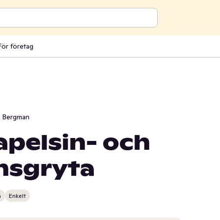
För företag
i Bergman
pelsin- och
nsgryta
n
Enkelt