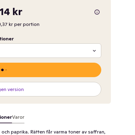
,14 kr
,37 kr per portion
tioner
gen version
ioner
Varor
 och paprika. Rätten får varma toner av saffran,