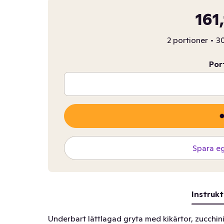
161
2 portioner
•
30
Por
Spara e
Instrukt
Underbart lättlagad gryta med kikärtor, zucchini