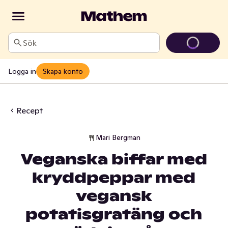
Sök
Logga in
Skapa konto
Recept
Mari Bergman
Veganska biffar med
kryddpeppar med
vegansk
potatisgratäng och