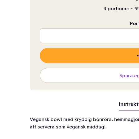
4 portioner
•
59
Por
Spara e
Instrukt
Vegansk bowl med kryddig bönröra, hemmagjord
att servera som vegansk middag!