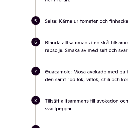
5
Salsa: Kärna ur tomater och finhacka
6
Blanda alltsammans i en skål tillsam
rapsolja. Smaka av med salt och svar
7
Guacamole: Mosa avokado med gaffel
den samt röd lök, vitlök, chili och ko
8
Tillsätt alltsammans till avokadon oc
svartpeppar.