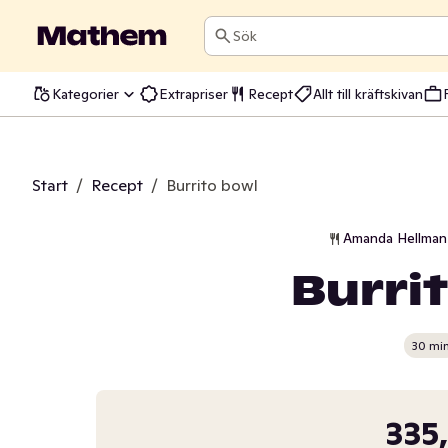
Sök
Kategorier
Extrapriser
Recept
Allt till kräftskivan
Start
/
Recept
/
Burrito bowl
Amanda Hellman 
Burri
30 mi
335