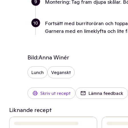
9
Montering: Tag fram djupa skålar. Bör
10
Fortsätt med burritoröran och toppa
Garnera med en limeklyfta och lite fä
Bild:
Anna Winér
Lunch
Veganskt
Skriv ut recept
Lämna feedback
Liknande recept