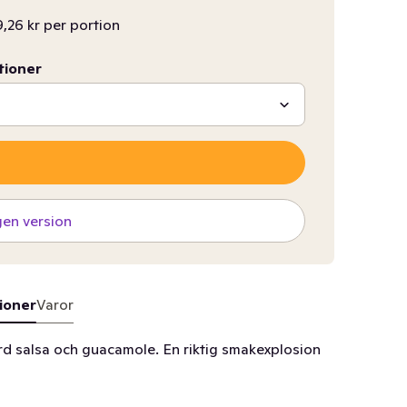
,26 kr per portion
tioner
gen version
ioner
Varor
 salsa och guacamole. En riktig smakexplosion