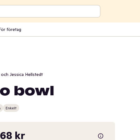
För företag
och Jessica Hellstedt
to bowl
n
Enkelt
,68 kr