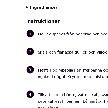
Ingredienser
Instruktioner
1
Häll av spadet från bönorna och sköl
2
Skala och finhacka gul lök och vitlök
3
Hetta upp rapsolja i en stekpanna och f
mjuknat något. Krydda med spiskumm
4
Tillsätt sedan bönor, vatten, salt, sva
paprikafräset i pannan. Låt småputtr
ner i röran.