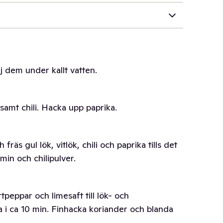
j dem under kallt vatten.
 samt chili. Hacka upp paprika.
räs gul lök, vitlök, chili och paprika tills det
in och chilipulver.
rtpeppar och limesaft till lök- och
a i ca 10 min. Finhacka koriander och blanda