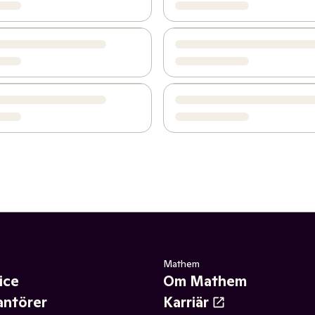
Mathem
ice
Om Mathem
antörer
Karriär