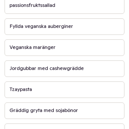
passionsfruktssallad
1 t
Fyllda veganska auberginer
2 t
Veganska maränger
4 t
Jordgubbar med cashewgrädde
45 min
Tzaypasta
45 min
Gräddig gryta med sojabönor
20 min