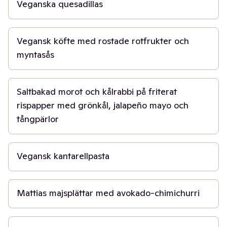
Veganska quesadillas
40 min
Vegansk köfte med rostade rotfrukter och
myntasås
1 t
Saltbakad morot och kålrabbi på friterat
rispapper med grönkål, jalapeño mayo och
tångpärlor
30 min
Vegansk kantarellpasta
45 min
Mattias majsplättar med avokado-chimichurri
50 min