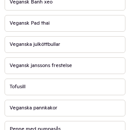
Vegansk Banh xeo
15 min
Vegansk Pad thai
40 min
Veganska julköttbullar
1 t 30 min
Vegansk janssons frestelse
15 min
Tofusill
30 min
Veganska pannkakor
50 min
Penne med pumpasås