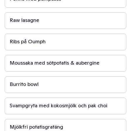
20 min
Raw lasagne
15 min
Ribs på Oumph
5 min
Moussaka med sötpotatis & aubergine
30 min
Burrito bowl
30 min
Svampgryta med kokosmjölk och pak choi
1 t
Mjölkfri potatisgratäng