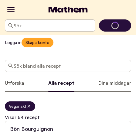
Sök
Logga in
Skapa konto
Recept
Sök bland alla recept
Utforska
Alla recept
Dina middagar
Veganskt
45 min
Visar 64 recept
Bön Bourguignon