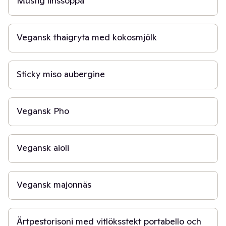
Mustig linssoppa
20 min
Vegansk thaigryta med kokosmjölk
20 min
Sticky miso aubergine
30 min
Vegansk Pho
10 min
Vegansk aioli
10 min
Vegansk majonnäs
30 min
Ärtpestorisoni med vitlöksstekt portabello och