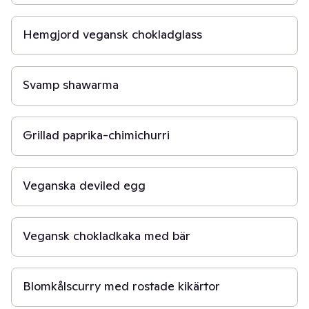
45 min
Hemgjord vegansk chokladglass
3 t
Svamp shawarma
30 min
Grillad paprika-chimichurri
45 min
Veganska deviled egg
30 min
Vegansk chokladkaka med bär
30 min
Blomkålscurry med rostade kikärtor
40 min