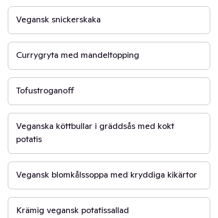
Vegansk snickerskaka
30 min
Currygryta med mandeltopping
15 min
Tofustroganoff
40 min
Veganska köttbullar i gräddsås med kokt
potatis
30 min
Vegansk blomkålssoppa med kryddiga kikärtor
30 min
Krämig vegansk potatissallad