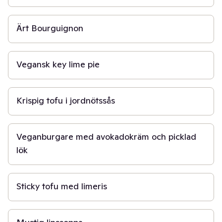
50 min
Ärt Bourguignon
3 t
Vegansk key lime pie
20 min
Krispig tofu i jordnötssås
40 min
Veganburgare med avokadokräm och picklad
lök
20 min
Sticky tofu med limeris
30 min