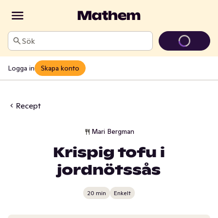
Sök
Logga in
Skapa konto
Recept
Mari Bergman
Krispig tofu i
jordnötssås
20 min
Enkelt