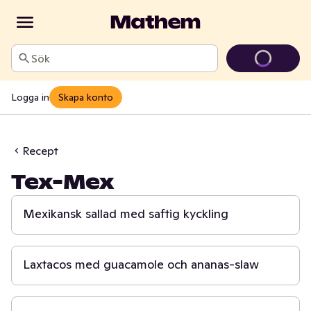
Sök
Logga in
Skapa konto
Recept
Tex-Mex
25 min
Mexikansk sallad med saftig kyckling
15 min
Laxtacos med guacamole och ananas-slaw
30 min