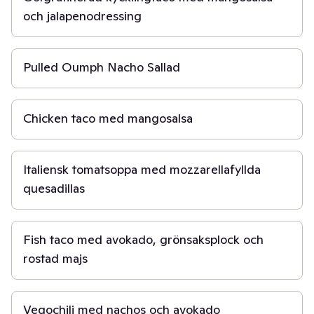
och jalapenodressing
30 min
Pulled Oumph Nacho Sallad
30 min
Chicken taco med mangosalsa
30 min
Italiensk tomatsoppa med mozzarellafyllda
quesadillas
45 min
Fish taco med avokado, grönsaksplock och
rostad majs
30 min
Vegochili med nachos och avokado