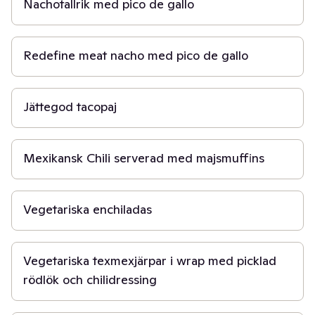
Nachotallrik med pico de gallo
30 min
Redefine meat nacho med pico de gallo
1 t
Jättegod tacopaj
1 t 30 min
Mexikansk Chili serverad med majsmuffins
30 min
Vegetariska enchiladas
45 min
Vegetariska texmexjärpar i wrap med picklad
rödlök och chilidressing
30 min