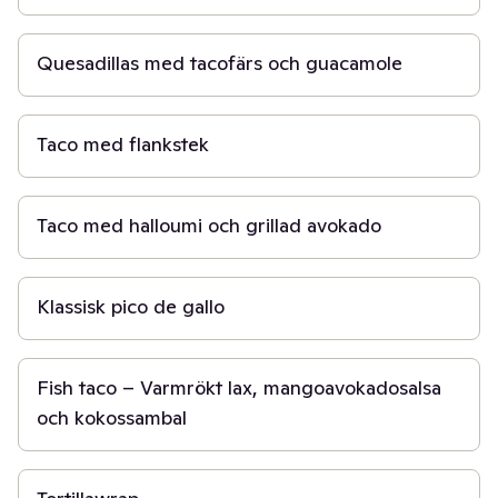
30 min
Quesadillas med tacofärs och guacamole
20 min
Taco med flankstek
20 min
Taco med halloumi och grillad avokado
15 min
Klassisk pico de gallo
30 min
Fish taco – Varmrökt lax, mangoavokadosalsa
och kokossambal
20 min