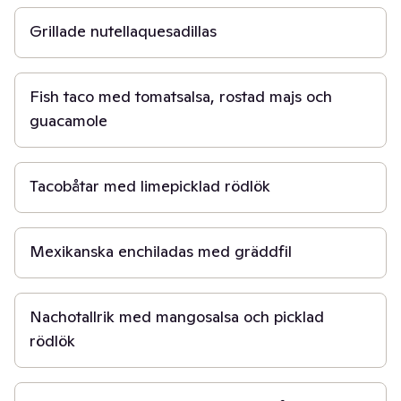
Grillade nutellaquesadillas
30 min
Fish taco med tomatsalsa, rostad majs och
guacamole
30 min
Tacobåtar med limepicklad rödlök
50 min
Mexikanska enchiladas med gräddfil
30 min
Nachotallrik med mangosalsa och picklad
rödlök
45 min