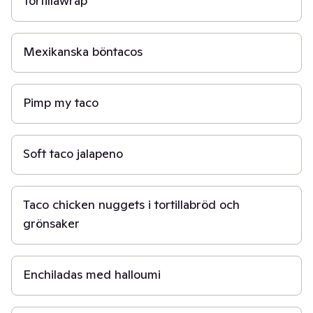
Tortillawrap
30 min
Mexikanska böntacos
2 t
Pimp my taco
40 min
Soft taco jalapeno
30 min
Taco chicken nuggets i tortillabröd och
grönsaker
30 min
Enchiladas med halloumi
20 min