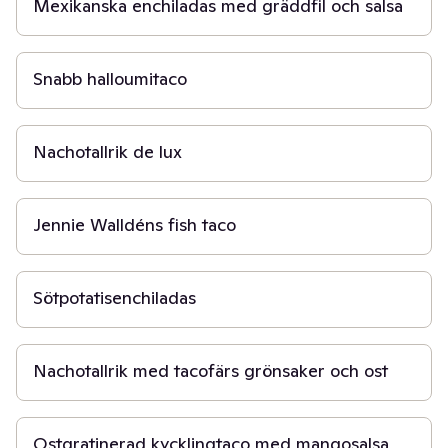
Mexikanska enchiladas med gräddfil och salsa
30 min
Snabb halloumitaco
30 min
Nachotallrik de lux
45 min
Jennie Walldéns fish taco
50 min
Sötpotatisenchiladas
30 min
Nachotallrik med tacofärs grönsaker och ost
30 min
Ostgratinerad kycklingtaco med mangosalsa