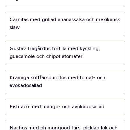
3 t
Carnitas med grillad ananassalsa och mexikansk
slaw
45 min
Gustav Trägårdhs tortilla med kyckling,
guacamole och chipotletomater
30 min
Krämiga köttfärsburritos med tomat- och
avokadosallad
30 min
Fishtaco med mango- och avokadosallad
30 min
Nachos med oh mungood färs, picklad lök och