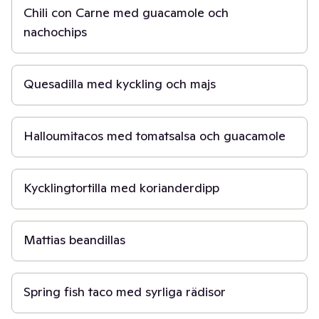
Chili con Carne med guacamole och
nachochips
15 min
Quesadilla med kyckling och majs
30 min
Halloumitacos med tomatsalsa och guacamole
40 min
Kycklingtortilla med korianderdipp
30 min
Mattias beandillas
30 min
Spring fish taco med syrliga rädisor
15 min