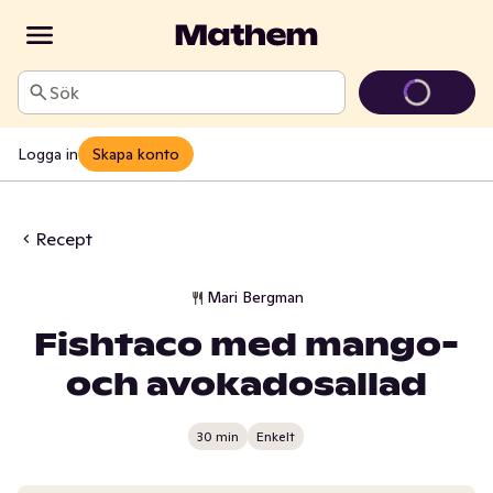
Sök
Logga in
Skapa konto
Recept
Mari Bergman
Fishtaco med mango-
och avokadosallad
30 min
Enkelt