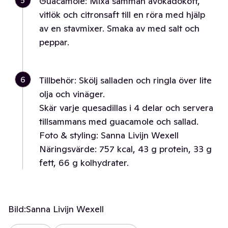
5
Guacamole: Mixa samman avokadokött,
vitlök och citronsaft till en röra med hjälp
av en stavmixer. Smaka av med salt och
peppar.
6
Tillbehör: Skölj salladen och ringla över lite
olja och vinäger.
Skär varje quesadillas i 4 delar och servera
tillsammans med guacamole och sallad.
Foto & styling: Sanna Livijn Wexell
Näringsvärde: 757 kcal, 43 g protein, 33 g
fett, 66 g kolhydrater.
Bild:
Sanna Livijn Wexell