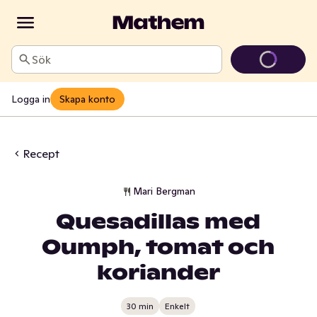
Sök
Logga in
Skapa konto
Recept
Mari Bergman
Quesadillas med
Oumph, tomat och
koriander
30 min
Enkelt