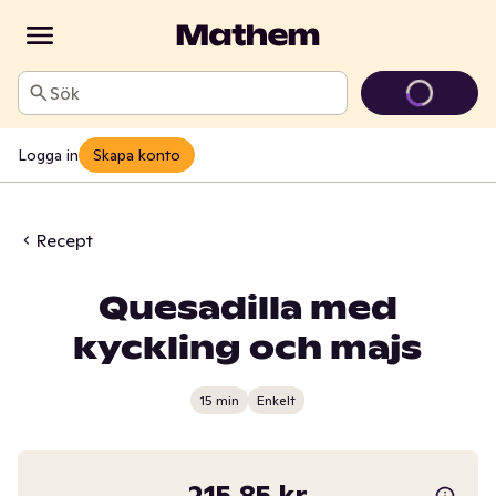
Sök
Logga in
Skapa konto
Recept
Quesadilla med
kyckling och majs
15 min
Enkelt
215,85 kr