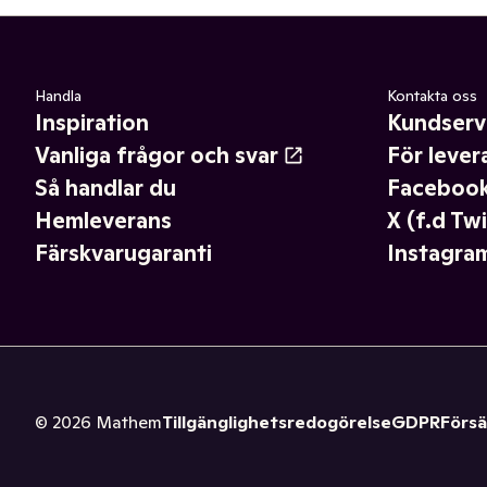
Handla
Kontakta oss
Inspiration
Kundserv
Vanliga frågor och svar
För lever
Så handlar du
Faceboo
Hemleverans
X (f.d Twi
Färskvarugaranti
Instagra
©
2026
Mathem
Tillgänglighetsredogörelse
GDPR
Försä