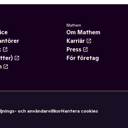
Mathem
ice
Om Mathem
antörer
Karriär
k
Press
tter)
För företag
m
ljnings- och användarvillkor
Hantera cookies