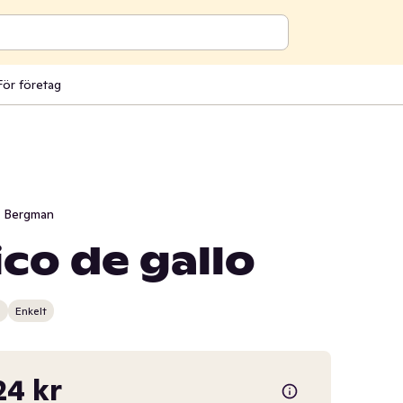
För företag
i Bergman
ico de gallo
n
Enkelt
24 kr