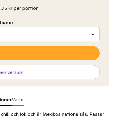
8,75 kr per portion
tioner
gen version
ioner
Varor
chili och lök och är Mexikos nationalsås. Passar