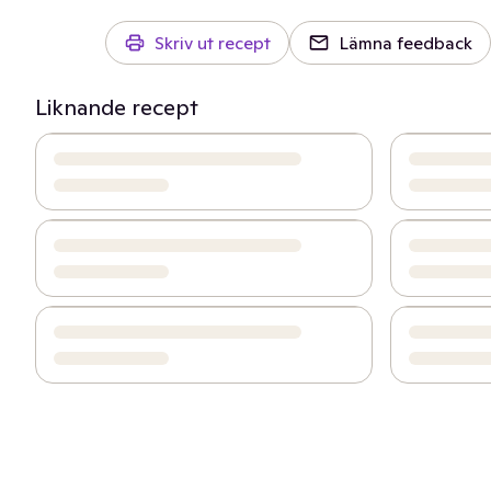
Skriv ut recept
Lämna feedback
Liknande recept