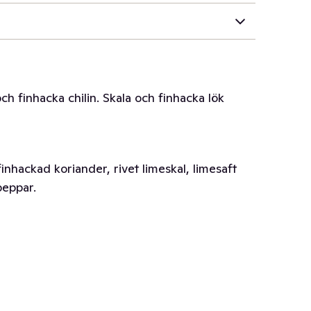
ch finhacka chilin. Skala och finhacka lök
finhackad koriander, rivet limeskal, limesaft
peppar.