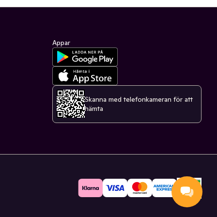
Appar
Skanna med telefonkameran för att
hämta