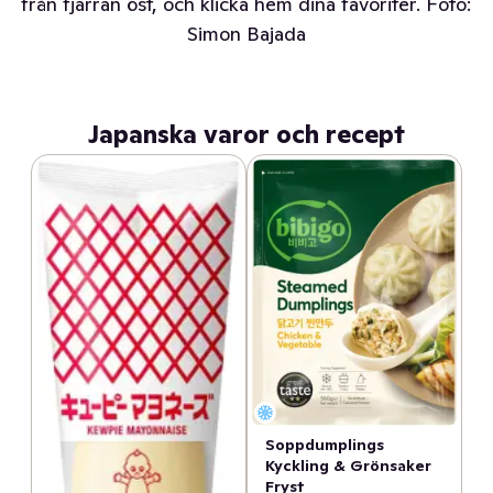
från fjärran öst, och klicka hem dina favoriter. Foto:
Simon Bajada
Japanska varor och recept
Soppdumplings
Kyckling & Grönsaker
Fryst