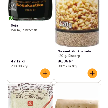
Soja
150 ml, Kikkoman
Sesamfrön Rostade
120 g, Risberg
42,12 kr
36,86 kr
280,80 kr /l
307,17 kr /kg