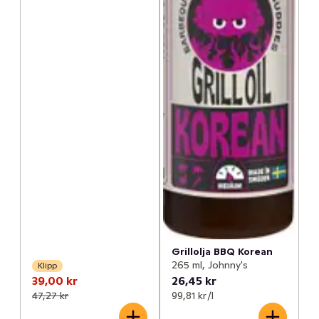
Grillolja BBQ Korean
265 ml, Johnny's
Klipp
39,00 kr
26,45 kr
47,27 kr
99,81 kr /l