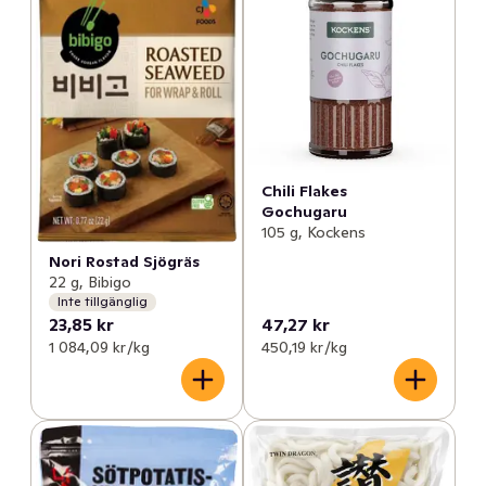
Chili Flakes
Gochugaru
105 g, Kockens
Nori Rostad Sjögräs
22 g, Bibigo
Inte tillgänglig
23,85 kr
47,27 kr
1 084,09 kr /kg
450,19 kr /kg