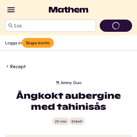
Sök
Logga in
Skapa konto
Recept
Jimmy Guo
Ångkokt aubergine
med tahinisås
20 min
Enkelt