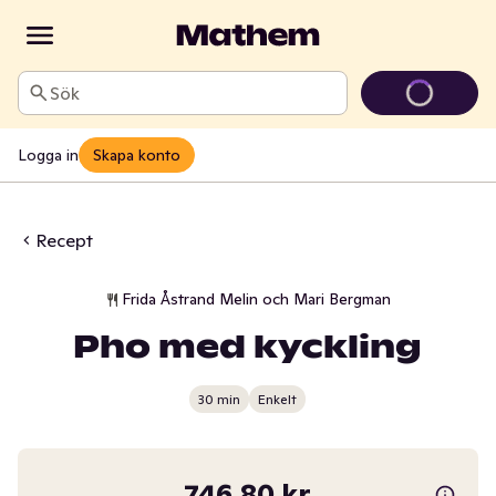
Sök
Logga in
Skapa konto
Recept
Frida Åstrand Melin och Mari Bergman
Pho med kyckling
30 min
Enkelt
746,80 kr