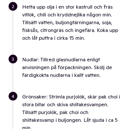
2
Hetta upp olja i en stor kastrull och fräs
vitlök, chili och kryddnejlika någon min.
Tillsätt vatten, buljongtärningarna, soja,
fisksås, citrongräs och ingefära. Koka upp
och låt puttra i cirka 15 min.
3
Nudlar: Tillred glasnudlarna enligt
anvisningen på förpackningen. Skölj de
färdigkokta nudlarna i kallt vatten.
4
Grönsaker: Strimla purjolök, skär pak choi i
stora bitar och skiva shiitakesvampen.
Tillsätt purjolök, pak choi och
shiitakesvamp i buljongen. Låt sjuda i ca 5
min.