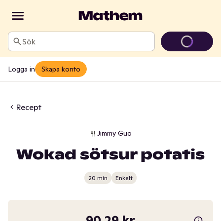
Sök
Logga in
Skapa konto
Recept
Jimmy Guo
Wokad sötsur potatis
20 min
Enkelt
90,29 kr