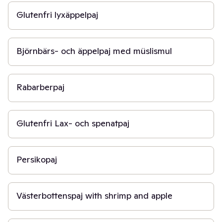
Glutenfri lyxäppelpaj
1 t
Björnbärs- och äppelpaj med müslismul
1 t 30 min
Rabarberpaj
45 min
Glutenfri Lax- och spenatpaj
20 min
Persikopaj
1 t
Västerbottenspaj with shrimp and apple
1 t