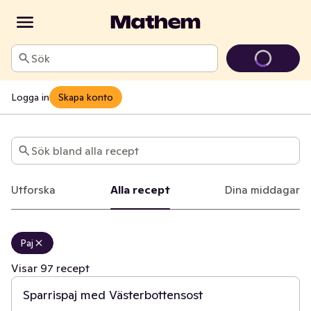
Sök
Logga in
Skapa konto
Recept
Sök bland alla recept
Utforska
Alla recept
Dina middagar
Paj
50 min
Visar 97 recept
Sparrispaj med Västerbottensost