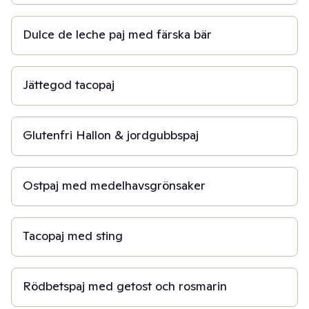
20 min
Dulce de leche paj med färska bär
1 t
Jättegod tacopaj
30 min
Glutenfri Hallon & jordgubbspaj
50 min
Ostpaj med medelhavsgrönsaker
45 min
Tacopaj med sting
50 min
Rödbetspaj med getost och rosmarin
1 t