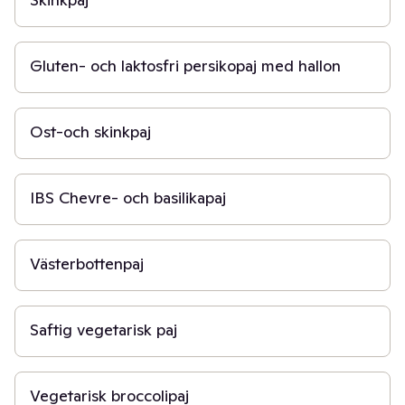
30 min
Gluten- och laktosfri persikopaj med hallon
1 t
Ost-och skinkpaj
45 min
IBS Chevre- och basilikapaj
50 min
Västerbottenpaj
30 min
Saftig vegetarisk paj
5 min
Vegetarisk broccolipaj