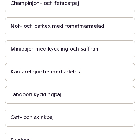
Champinjon- och fetaostpaj
2 t
Nöt- och ostkex med tomatmarmelad
40 min
Minipajer med kyckling och saffran
1 t 30 min
Kantarellquiche med ädelost
1 t
Tandoori kycklingpaj
1 t
Ost- och skinkpaj
30 min
Skinkpaj