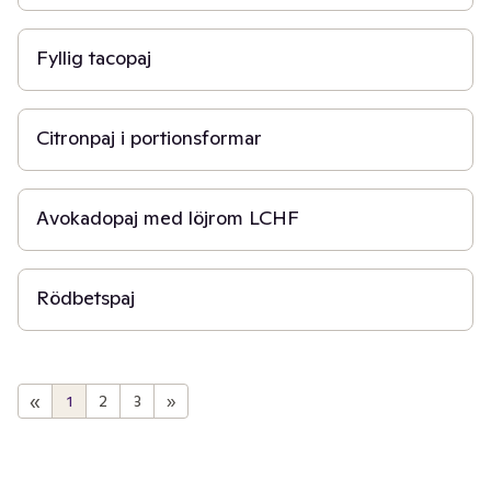
30 min
Fyllig tacopaj
1 t
Citronpaj i portionsformar
10 min
Avokadopaj med löjrom LCHF
30 min
Rödbetspaj
«
1
2
3
»