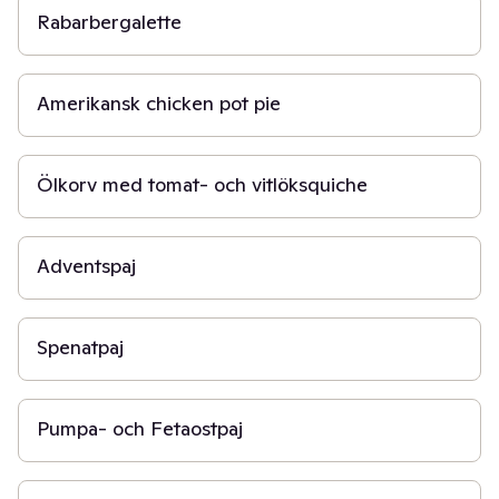
Rabarbergalette
50 min
Amerikansk chicken pot pie
2 t
Ölkorv med tomat- och vitlöksquiche
1 t
Adventspaj
1 t 30 min
Spenatpaj
40 min
Pumpa- och Fetaostpaj
1 t