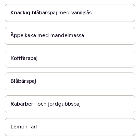
Knäckig blåbärspaj med vaniljsås
50 min
Äppelkaka med mandelmassa
1 t
Köttfärspaj
30 min
Blåbärspaj
45 min
Rabarber- och jordgubbspaj
1 t 30 min
Lemon tart
1 t