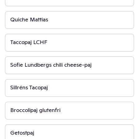
45 min
Quiche Mattias
1 t
Taccopaj LCHF
3 t
Sofie Lundbergs chili cheese-paj
40 min
Sillréns Tacopaj
40 min
Broccolipaj glutenfri
5 min
Getostpaj