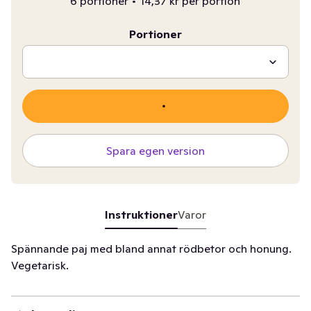
6 portioner
•
14,37 kr per portion
Portioner
Spara egen version
Instruktioner
Varor
Spännande paj med bland annat rödbetor och honung.
Vegetarisk.