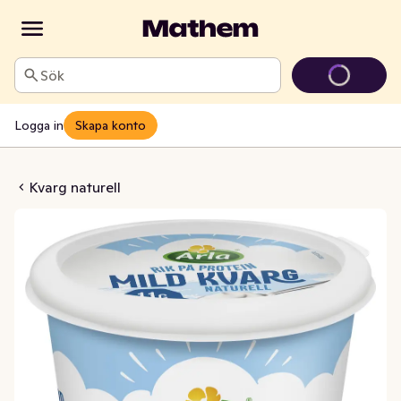
Sök
Logga in
Skapa konto
turell Laktosfri 0,2%
Kvarg naturell