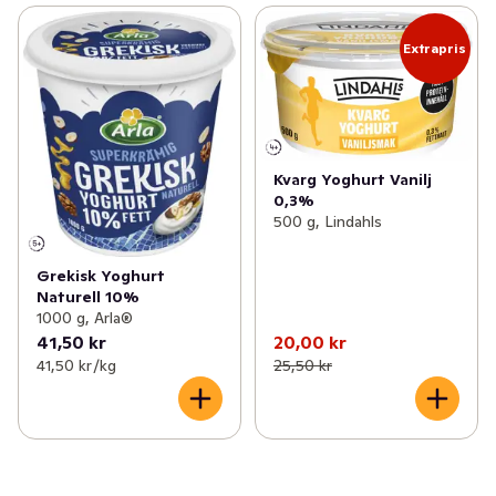
Extrapris
Kvarg Yoghurt Vanilj
0,3%
500 g, Lindahls
Grekisk Yoghurt
Naturell 10%
1000 g, Arla®
41,50 kr
20,00 kr
41,50 kr /kg
25,50 kr