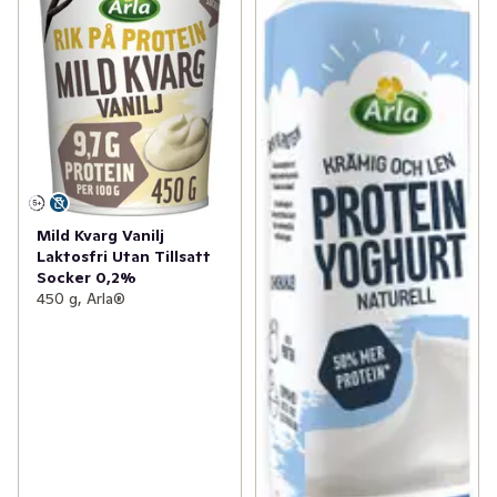
Mild Kvarg Vanilj
Laktosfri Utan Tillsatt
Socker 0,2%
450 g, Arla®