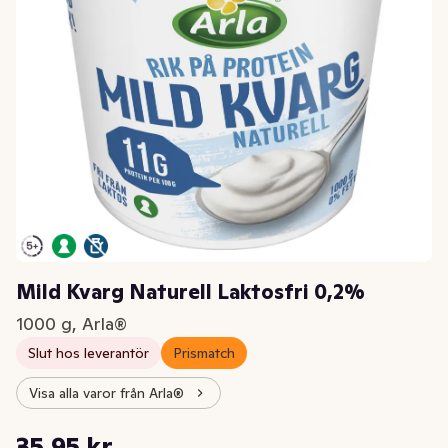
Mild Kvarg Naturell Laktosfri 0,2%
1000 g, Arla®
Slut hos leverantör
Prismatch
Visa alla varor från Arla®
Styckpris: 35,95 kr /kg
35,95 kr