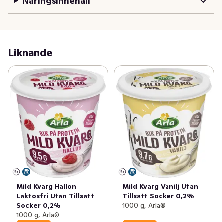
Näringsinnehåll
med nötter, frukt eller färska bär. Lika gott till frukost 
som mellanmål och i samband med träning. Kvarg från 
Arla® är alltid laktosfri. 1 000 g.
Liknande
Mild Kvarg Hallon
Mild Kvarg Vanilj Utan
Laktosfri Utan Tillsatt
Tillsatt Socker 0,2%
Socker 0,2%
1000 g, Arla®
1000 g, Arla®