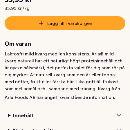
Nuvarande pris är: 35,95 kr
35,95 kr /kg
Lägg till i varukorgen
Om varan
Laktosfri mild kvarg med len konsistens. Arla® mild 
kvarg naturell har ett naturligt högt proteininnehåll och 
är nyckelhålsmärkt, det perfekta valet för dig som rör på 
dig mycket. Ät naturell kvarg som den är eller toppa 
med nötter, frukt eller färska bär. Lika gott till frukost 
som mellanmål och i samband med träning. Kvarg från 
Arla® är alltid laktosfri. 1 000 g.
Arla Foods AB har angett ovanstående information.
Laktosfri mild kvarg med len konsistens. Arla® mild 
kvarg naturell har ett naturligt högt proteininnehåll och 
Innehåll
är nyckelhålsmärkt, det perfekta valet för dig som rör på 
dig mycket. Ät naturell kvarg som den är eller toppa 