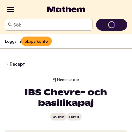
Sök
Logga in
Skapa konto
Recept
Hemmakock
IBS Chevre- och
basilikapaj
45 min
Enkelt