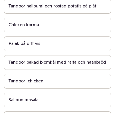
Tandoorihalloumi och rostad potatis på plåt
1 t 30 min
Chicken korma
30 min
Palak på ditt vis
50 min
Tandooribakad blomkål med raita och naanbröd
1 t 30 min
Tandoori chicken
1 t 30 min
Salmon masala
15 min