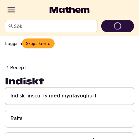
Sök
Logga in
Skapa konto
Recept
Indiskt
20 min
Indisk linscurry med myntayoghurt
15 min
Raita
20 min