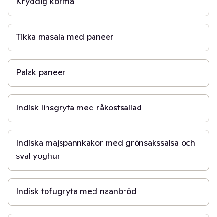
Kryddig korma
30 min
Tikka masala med paneer
30 min
Palak paneer
30 min
Indisk linsgryta med råkostsallad
45 min
Indiska majspannkakor med grönsakssalsa och
sval yoghurt
30 min
Indisk tofugryta med naanbröd
50 min