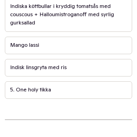
Indiska köttbullar i kryddig tomatsås med
couscous + Halloumistroganoff med syrlig
gurksallad
10 min
Mango lassi
30 min
Indisk linsgryta med ris
30 min
5. One holy tikka