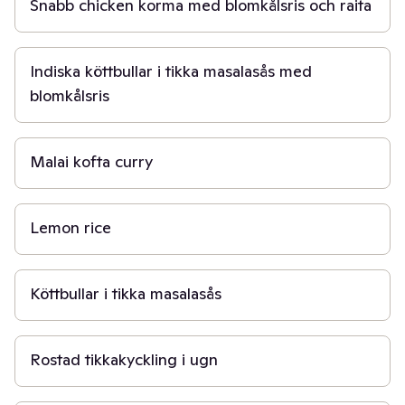
Snabb chicken korma med blomkålsris och raita
30 min
Indiska köttbullar i tikka masalasås med
blomkålsris
1 t
Malai kofta curry
20 min
Lemon rice
30 min
Köttbullar i tikka masalasås
45 min
Rostad tikkakyckling i ugn
50 min