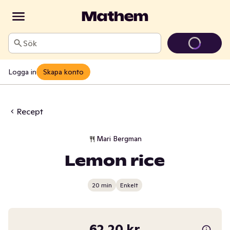
Sök
Logga in
Skapa konto
Recept
Mari Bergman
Lemon rice
20 min
Enkelt
62,20 kr