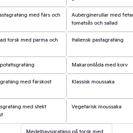
40 min
astagratäng med färs och
Auberginerullar med fetao
tomatsås och sallad
45 min
rad torsk med parma och
Italiensk pastagratäng
40 min
 potatisgratäng
Makaronilåda med korv
1 t
igratäng med färskost
Klassisk moussaka
1 t
tsgratäng med stekt
Vegetarisk moussaka
st
30 min
Medelhavsgratäng på torsk med