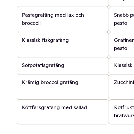
40 min
30 min
Pastagratäng med lax och
Snabb p
broccoli
pesto
1 t
20 min
Klassisk fiskgratäng
Gratine
pesto
50 min
1 t
Sötpotatisgratäng
Klassisk
30 min
1 t
Krämig broccoligratäng
Zucchin
30 min
50 min
Köttfärsgratäng med sallad
Rotfruk
bratwur