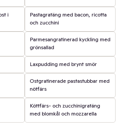
45 min
st i
Pastagratäng med bacon, ricotta
och zucchini
30 min
Parmesangratinerad kyckling med
grönsallad
1 t
Laxpudding med brynt smör
40 min
Ostgratinerade pastastubbar med
nötfärs
45 min
Köttfärs- och zucchinigratäng
med blomkål och mozzarella