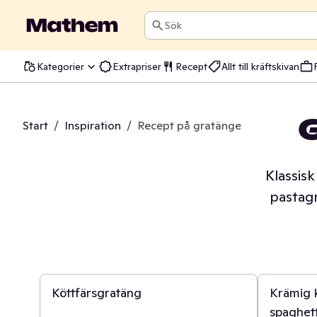
Sök
Kategorier
Extrapriser
Recept
Allt till kräftskivan
Start
/
Inspiration
/
Recept på gratänger - hitta nya fa
Klassis
pastagr
45 min
40 min
Köttfärsgratäng
Krämig 
spaghett