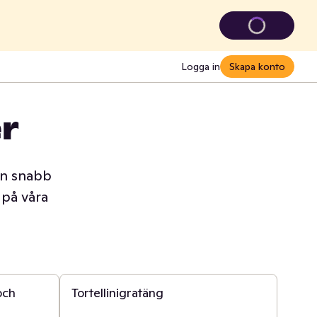
Logga in
Skapa konto
r
en snabb
 på våra
30 min
och
Tortellinigratäng