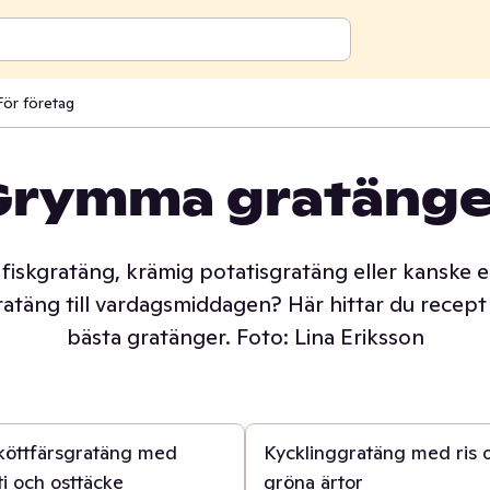
För företag
Grymma gratänge
miljefavoriter bland våra recept
k fiskgratäng, krämig potatisgratäng eller kanske 
atäng till vardagsmiddagen? Här hittar du recept
bästa gratänger. Foto: Lina Eriksson
30 min
köttfärsgratäng med
Kycklinggratäng med ris 
i och osttäcke
gröna ärtor