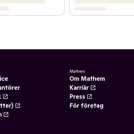
Mathem
ice
Om Mathem
antörer
Karriär
k
Press
tter)
För företag
m