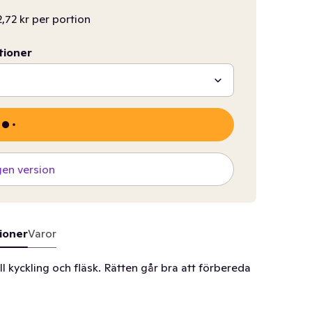
2,72 kr per portion
tioner
gen version
ioner
Varor
l kyckling och fläsk. Rätten går bra att förbereda