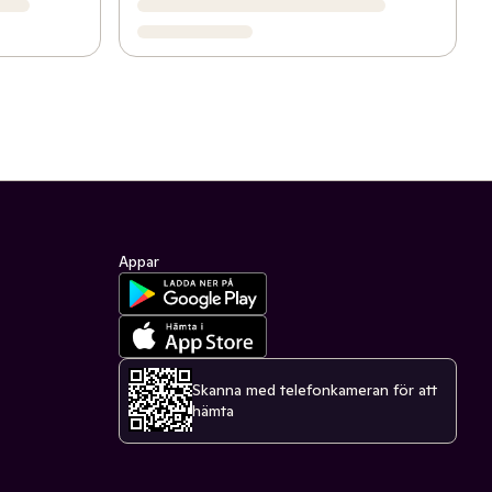
Appar
Skanna med telefonkameran för att
hämta