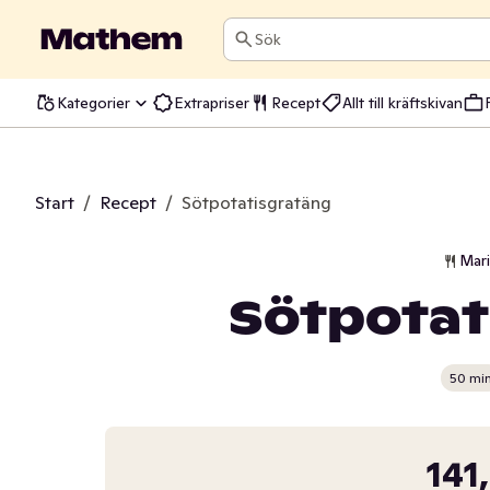
Sök
Kategorier
Extrapriser
Recept
Allt till kräftskivan
Start
/
Recept
/
Sötpotatisgratäng
Mar
Sötpotat
50 mi
141