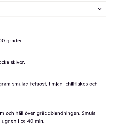
00 grader.
ocka skivor.
am smulad fetaost, timjan, chiliflakes och
rm och häll över gräddblandningen. Smula
i ugnen i ca 40 min.