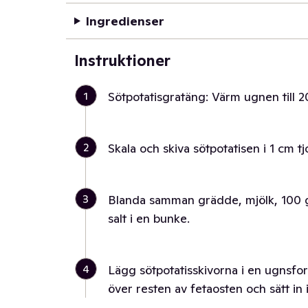
Ingredienser
Instruktioner
1
Sötpotatisgratäng: Värm ugnen till 2
2
Skala och skiva sötpotatisen i 1 cm tj
3
Blanda samman grädde, mjölk, 100 gr
salt i en bunke.
4
Lägg sötpotatisskivorna i en ugnsfo
över resten av fetaosten och sätt in 