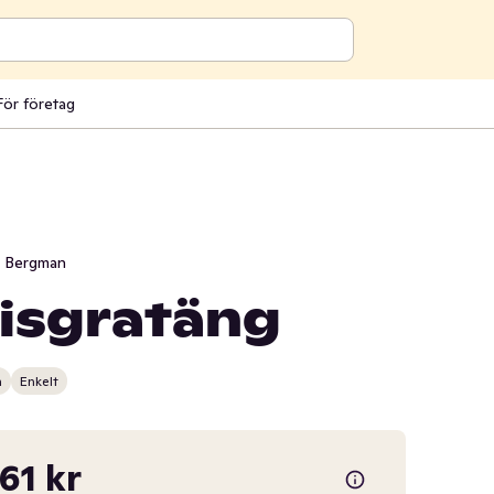
För företag
i Bergman
isgratäng
n
Enkelt
,61 kr