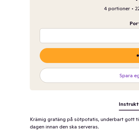
4 portioner
•
2
Por
Spara e
Instrukt
Krämig gratäng på sötpotatis, underbart gott til
dagen innan den ska serveras.