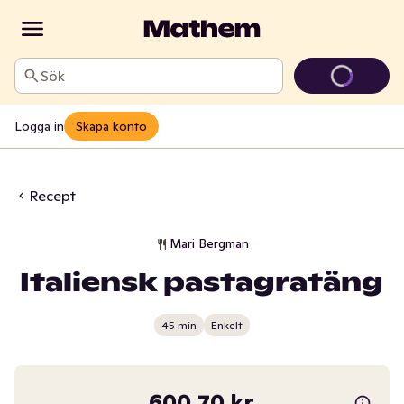
Sök
Logga in
Skapa konto
Recept
Mari Bergman
Italiensk pastagratäng
45 min
Enkelt
600,70 kr