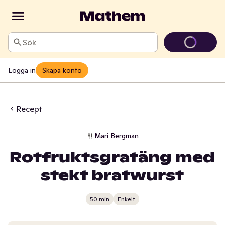
Sök
Logga in
Skapa konto
Recept
Mari Bergman
Rotfruktsgratäng med
stekt bratwurst
50 min
Enkelt