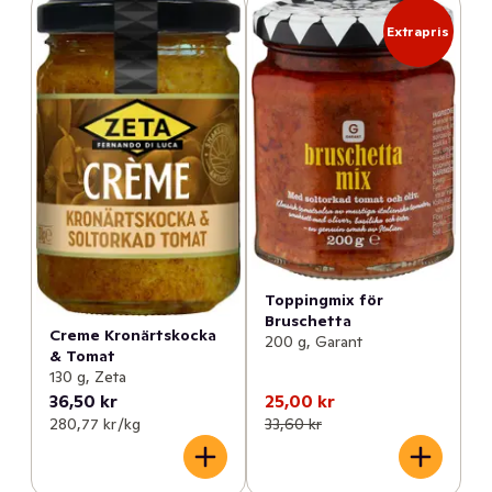
Extrapris
Toppingmix för
Bruschetta
Creme Kronärtskocka
200 g, Garant
& Tomat
130 g, Zeta
36,50 kr
25,00 kr
280,77 kr /kg
33,60 kr