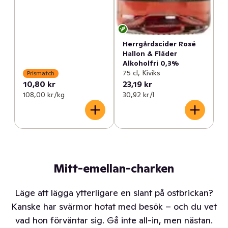
Herrgårdscider Rosé
Hallon & Fläder
Alkoholfri 0,3%
75 cl, Kiviks
Prismatch
10,80 kr
23,19 kr
108,00 kr /kg
30,92 kr /l
Mitt-emellan-charken
Läge att lägga ytterligare en slant på ostbrickan?
Kanske har svärmor hotat med besök – och du vet
vad hon förväntar sig. Gå inte all-in, men nästan.