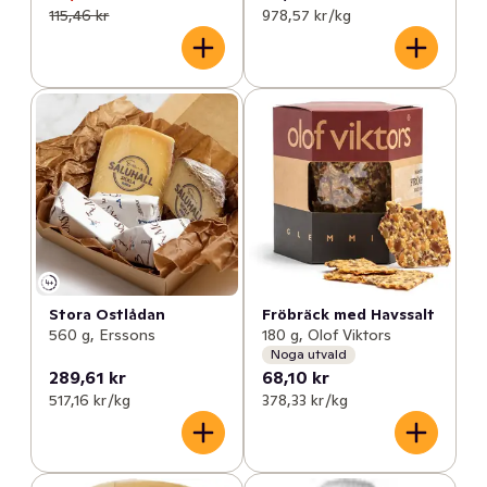
115,46 kr
978,57 kr /kg
Stora Ostlådan
Fröbräck med Havssalt
560 g, Erssons
180 g, Olof Viktors
Noga utvald
289,61 kr
68,10 kr
517,16 kr /kg
378,33 kr /kg