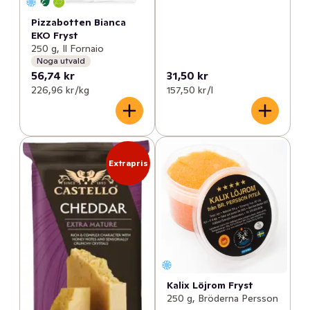
Pizzabotten Bianca
EKO Fryst
250 g, Il Fornaio
Noga utvald
56,74 kr
31,50 kr
226,96 kr /kg
157,50 kr /l
Extrapris
Kalix Löjrom Fryst
250 g, Bröderna Persson