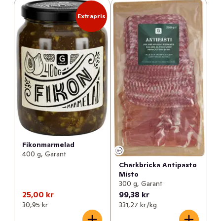
Extrapris
Fikonmarmelad
400 g, Garant
Charkbricka Antipasto
Misto
300 g, Garant
25,00 kr
99,38 kr
30,95 kr
331,27 kr /kg