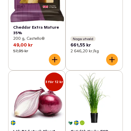
Cheddar Extra Mature
35%
200 g, Castello®
Noga utvald
49,00 kr
661,55 kr
57,95 kr
2 646,20 kr /kg
3 för 12 kr