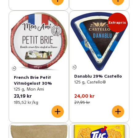
Extrapris
Danablu 29% Castello
French Brie Petit
125 g, Castello®
Vitmögelost 30%
125 g, Mon Ami
23,19 kr
24,00 kr
185,52 kr /kg
27,95 kr