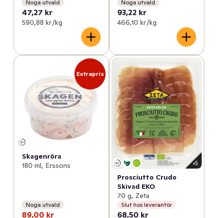
Noga utvald
Noga utvald
47,27 kr
93,22 kr
590,88 kr /kg
466,10 kr /kg
Extrapris
Skagenröra
180 ml, Erssons
Prosciutto Crudo
Skivad EKO
70 g, Zeta
Noga utvald
Slut hos leverantör
89,00 kr
68,50 kr