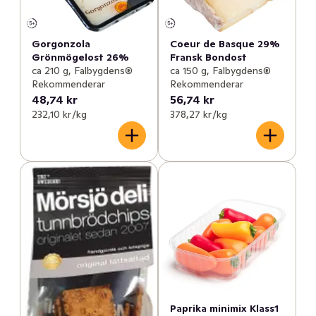
Gorgonzola
Coeur de Basque 29%
Grönmögelost 26%
Fransk Bondost
ca 210 g, Falbygdens®
ca 150 g, Falbygdens®
Rekommenderar
Rekommenderar
48,74 kr
56,74 kr
232,10 kr /kg
378,27 kr /kg
Paprika minimix Klass1