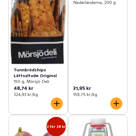
Nederländerna, 200 g
Tunnbrödchips
Lättsaltade Original
150 g, Mörsjö Deli
48,74 kr
31,95 kr
324,93 kr /kg
159,75 kr /kg
2 för 28 kr