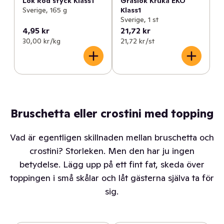
Lök Röd styck Klass1
Gräslök Kruka EKO
Sverige, 165 g
Klass1
Sverige, 1 st
4,95 kr
21,72 kr
30,00 kr /kg
21,72 kr /st
Bruschetta eller crostini med topping
Vad är egentligen skillnaden mellan bruschetta och
crostini? Storleken. Men den har ju ingen
betydelse. Lägg upp på ett fint fat, skeda över
toppingen i små skålar och låt gästerna själva ta för
sig.