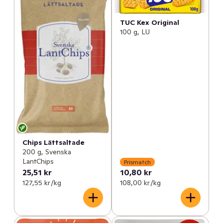
TUC Kex Original
100 g, LU
Chips Lättsaltade
200 g, Svenska
LantChips
Prismatch
25,51 kr
10,80 kr
127,55 kr /kg
108,00 kr /kg