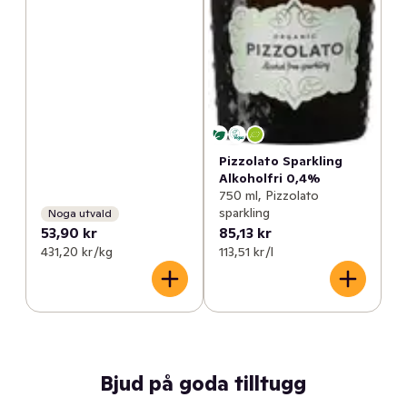
Pizzolato Sparkling
Alkoholfri 0,4%
750 ml, Pizzolato
sparkling
Noga utvald
53,90 kr
85,13 kr
431,20 kr /kg
113,51 kr /l
Bjud på goda tilltugg