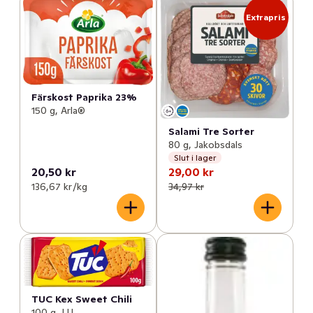
Extrapris
Färskost Paprika 23%
150 g, Arla®
Salami Tre Sorter
80 g, Jakobsdals
Slut i lager
20,50 kr
29,00 kr
136,67 kr /kg
34,97 kr
TUC Kex Sweet Chili
100 g, LU