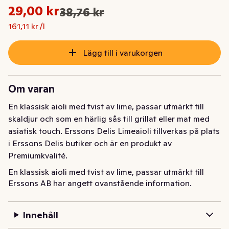
Styckpris: 161,11 kr /l
29,00 kr
38,76 kr
Ursprungspriset var: 38,76 kr
Nuvarande pris är: 29,00 kr
161,11 kr /l
Lägg till i varukorgen
Om varan
En klassisk aioli med tvist av lime, passar utmärkt till 
skaldjur och som en härlig sås till grillat eller mat med 
asiatisk touch. Erssons Delis Limeaioli tillverkas på plats 
i Erssons Delis butiker och är en produkt av 
Premiumkvalité.
En klassisk aioli med tvist av lime, passar utmärkt till 
Erssons AB har angett ovanstående information.
skaldjur och som en härlig sås till grillat eller mat med 
asiatisk touch. Erssons Delis Limeaioli tillverkas på plats 
i Erssons Delis butiker och är en produkt av 
Innehåll
Premiumkvalité.