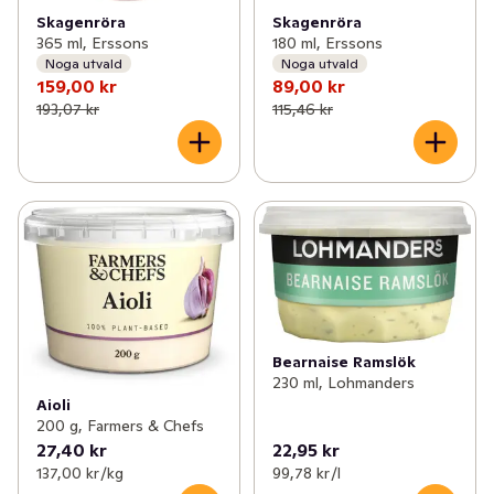
Skagenröra
Skagenröra
365 ml, Erssons
180 ml, Erssons
Noga utvald
Noga utvald
159,00 kr
89,00 kr
193,07 kr
115,46 kr
Bearnaise Ramslök
230 ml, Lohmanders
Aioli
200 g, Farmers & Chefs
27,40 kr
22,95 kr
137,00 kr /kg
99,78 kr /l