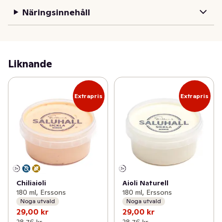
Näringsinnehåll
Liknande
Extrapris
Extrapris
Chiliaioli
Aioli Naturell
180 ml, Erssons
180 ml, Erssons
Noga utvald
Noga utvald
29,00 kr
29,00 kr
38,76 kr
38,76 kr