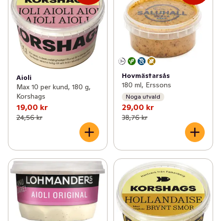
Hovmästarsås
Aioli
180 ml, Erssons
Max 10 per kund, 180 g,
Korshags
Noga utvald
19,00 kr
29,00 kr
24,56 kr
38,76 kr