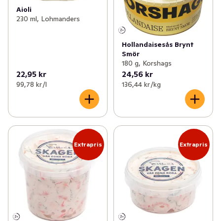
Aioli
230 ml, Lohmanders
Hollandaisesås Brynt
Smör
180 g, Korshags
22,95 kr
24,56 kr
99,78 kr /l
136,44 kr /kg
Extrapris
Extrapris