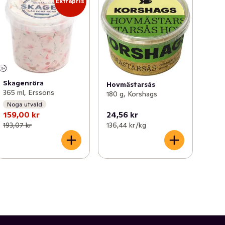
Extrapris
Skagenröra
Hovmästarsås
365 ml, Erssons
180 g, Korshags
Noga utvald
159,00 kr
24,56 kr
193,07 kr
136,44 kr /kg