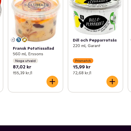
s
Dill och Pepparrotsås
220 ml, Garant
Fransk Potatissallad
560 ml, Erssons
Noga utvald
Prismatch
87,02 kr
15,99 kr
155,39 kr /l
72,68 kr /l