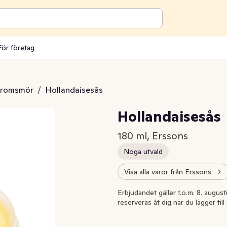
För företag
aromsmör
/
Hollandaisesås
Hollandaisesås
180 ml, Erssons
Noga utvald
Visa alla varor från Erssons
Extrapris
Erbjudandet gäller t.o.m. 8. august
reserveras åt dig när du lägger til