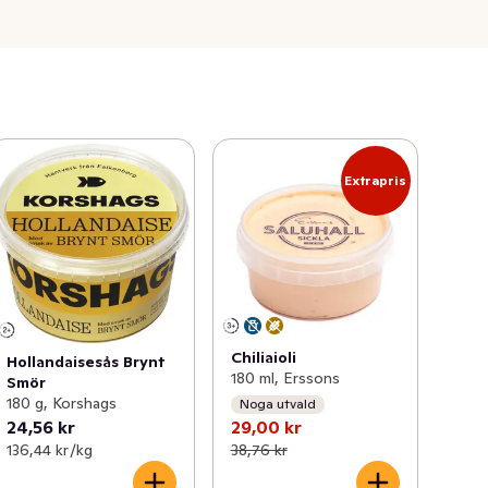
Extrapris
Chiliaioli
Hollandaisesås Brynt
180 ml, Erssons
Smör
180 g, Korshags
Noga utvald
24,56 kr
29,00 kr
136,44 kr /kg
38,76 kr