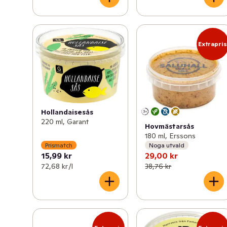
Extrapri
Hollandaisesås
220 ml, Garant
Hovmästarsås
180 ml, Erssons
Prismatch
Noga utvald
15,99 kr
29,00 kr
72,68 kr /l
38,76 kr