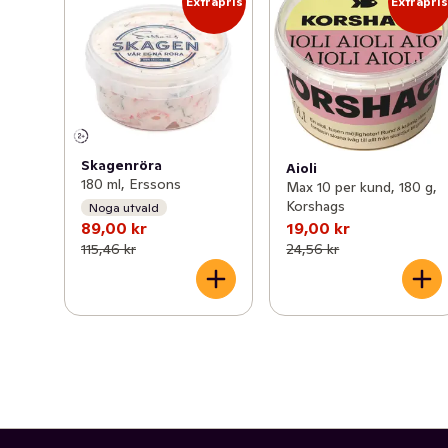
Extrapris
Extrapri
Skagenröra
Aioli
180 ml, Erssons
Max 10 per kund, 180 g,
Korshags
Noga utvald
89,00 kr
19,00 kr
115,46 kr
24,56 kr