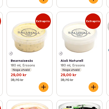
s
Extrapris
Extrapris
Bearnaisesås
Aioli Naturell
180 ml, Erssons
180 ml, Erssons
Noga utvald
Noga utvald
29,00 kr
29,00 kr
38,76 kr
38,76 kr