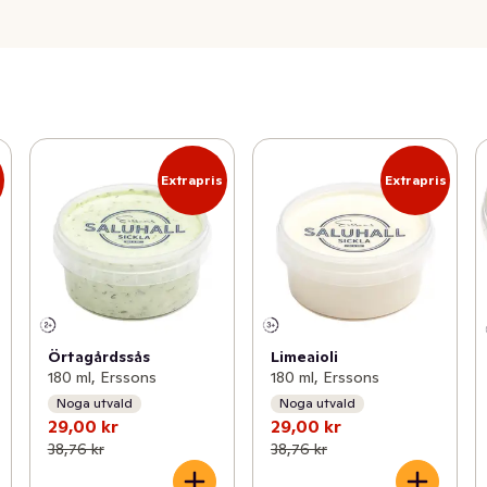
s
Extrapris
Extrapris
Örtagårdssås
Limeaioli
180 ml, Erssons
180 ml, Erssons
Noga utvald
Noga utvald
29,00 kr
29,00 kr
38,76 kr
38,76 kr