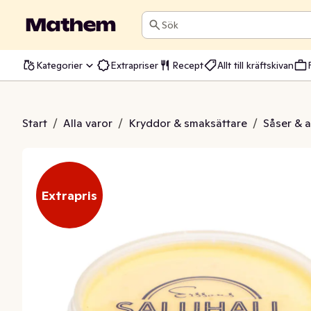
Sök
Kategorier
Extrapriser
Recept
Allt till kräftskivan
landaisesås
Start
/
Alla varor
/
Kryddor & smaksättare
/
Såser & 
Extrapris