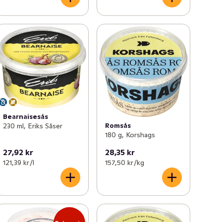
Bearnaisesås
Romsås
230 ml, Eriks Såser
180 g, Korshags
27,92 kr
28,35 kr
121,39 kr /l
157,50 kr /kg