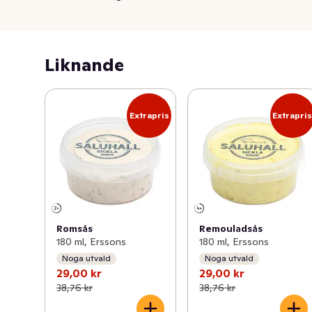
Liknande
Extrapris
Extrapri
Romsås
Remouladsås
180 ml, Erssons
180 ml, Erssons
Noga utvald
Noga utvald
29,00 kr
29,00 kr
38,76 kr
38,76 kr