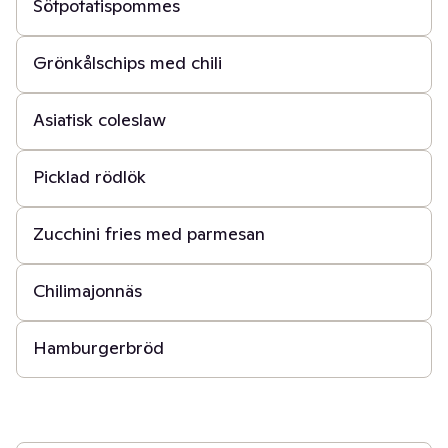
Sötpotatispommes
30 min
Grönkålschips med chili
15 min
Asiatisk coleslaw
10 min
Picklad rödlök
45 min
Zucchini fries med parmesan
15 min
Chilimajonnäs
3 t
Hamburgerbröd