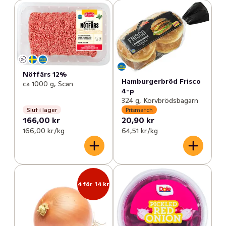
Nötfärs 12%
Hamburgerbröd Frisco
ca 1000 g, Scan
4-p
324 g, Korvbrödsbagarn
Slut i lager
Prismatch
166,00 kr
20,90 kr
166,00 kr /kg
64,51 kr /kg
4 för 14 kr