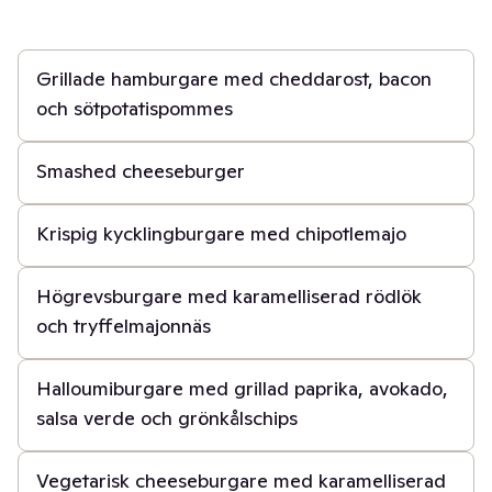
45 min
Grillade hamburgare med cheddarost, bacon
och sötpotatispommes
20 min
Smashed cheeseburger
30 min
Krispig kycklingburgare med chipotlemajo
40 min
Högrevsburgare med karamelliserad rödlök
och tryffelmajonnäs
45 min
Halloumiburgare med grillad paprika, avokado,
salsa verde och grönkålschips
40 min
Vegetarisk cheeseburgare med karamelliserad