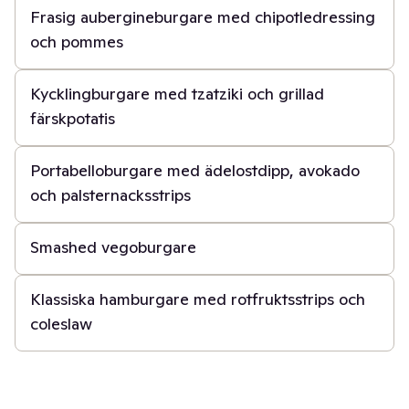
Frasig aubergineburgare med chipotledressing
och pommes
40 min
Kycklingburgare med tzatziki och grillad
färskpotatis
40 min
Portabelloburgare med ädelostdipp, avokado
och palsternacksstrips
20 min
Smashed vegoburgare
40 min
Klassiska hamburgare med rotfruktsstrips och
coleslaw