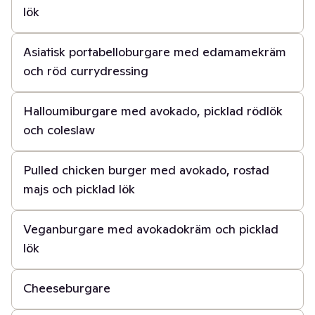
lök
45 min
Asiatisk portabelloburgare med edamamekräm
och röd currydressing
40 min
Halloumiburgare med avokado, picklad rödlök
och coleslaw
1 t
Pulled chicken burger med avokado, rostad
majs och picklad lök
40 min
Veganburgare med avokadokräm och picklad
lök
15 min
Cheeseburgare
45 min