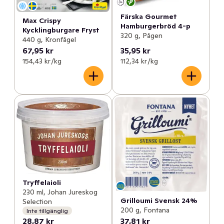
Färska Gourmet
Max Crispy
Hamburgerbröd 4-p
Kycklingburgare Fryst
320 g, Pågen
440 g, Kronfågel
67,95 kr
35,95 kr
154,43 kr /kg
112,34 kr /kg
Tryffelaioli
230 ml, Johan Jureskog
Grilloumi Svensk 24%
Selection
200 g, Fontana
Inte tillgänglig
28,87 kr
37,81 kr