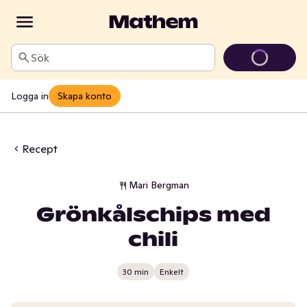
Sök
Logga in
Skapa konto
Recept
Mari Bergman
Grönkålschips med
chili
30 min
Enkelt