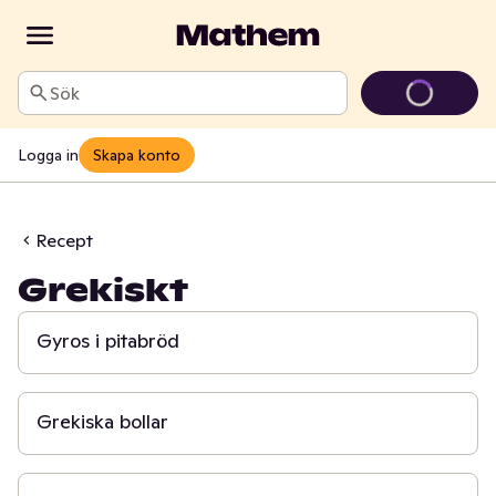
Sök
Logga in
Skapa konto
Recept
Grekiskt
20 min
Gyros i pitabröd
30 min
Grekiska bollar
50 min