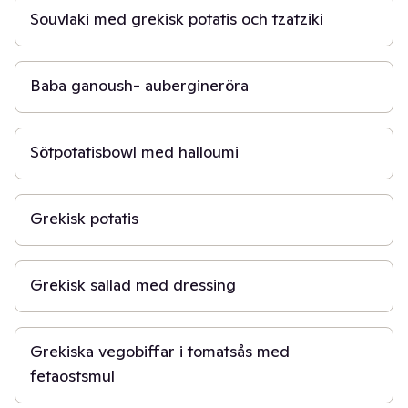
Souvlaki med grekisk potatis och tzatziki
1 t
Baba ganoush- aubergineröra
30 min
Sötpotatisbowl med halloumi
40 min
Grekisk potatis
30 min
Grekisk sallad med dressing
50 min
Grekiska vegobiffar i tomatsås med
fetaostsmul
15 min