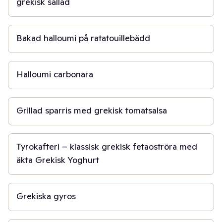
grekisk sallad
30 min
Bakad halloumi på ratatouillebädd
15 min
Halloumi carbonara
20 min
Grillad sparris med grekisk tomatsalsa
5 min
Tyrokafteri – klassisk grekisk fetaoströra med
äkta Grekisk Yoghurt
20 min
Grekiska gyros
50 min