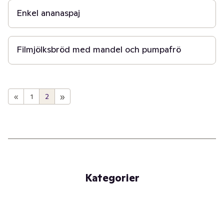
Enkel ananaspaj
1 t 30 min
Filmjölksbröd med mandel och pumpafrö
»
«
1
2
Kategorier