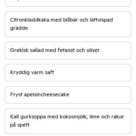
40 min
Citronkladdkaka med blåbär och lättvispad
grädde
10 min
Grekisk sallad med fetaost och oliver
15 min
Kryddig varm saft
5 t
Fryst apelsincheesecake
30 min
Kall gurksoppa med kokosmjölk, lime och räkor
på spett
10 min