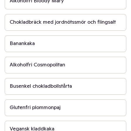
Alkoholfri Bloody Mary
15 min
Chokladbräck med jordnötssmör och flingsalt
1 t
Banankaka
5 min
Alkoholfri Cosmopolitan
20 min
Busenkel chokladbollstårta
45 min
Glutenfri plommonpaj
30 min
Vegansk kladdkaka