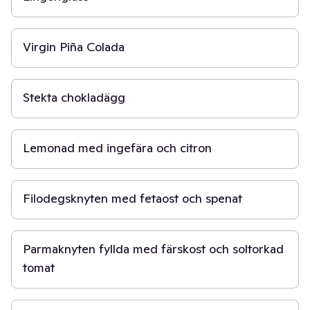
10 min
Virgin Piña Colada
10 min
Stekta chokladägg
15 min
Lemonad med ingefära och citron
45 min
Filodegsknyten med fetaost och spenat
15 min
Parmaknyten fyllda med färskost och soltorkad
tomat
45 min