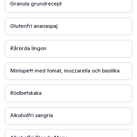
Granola grundrecept
1 t
Glutenfri ananaspaj
15 min
Rårörda lingon
10 min
Minispett med tomat, mozzarella och basilika
1 t
Rödbetskaka
10 min
Alkoholfri sangria
5 min