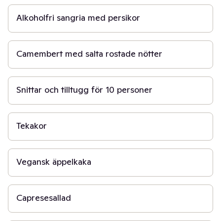
Alkoholfri sangria med persikor
5 min
Camembert med salta rostade nötter
1 t 30 min
Snittar och tilltugg för 10 personer
1 t 30 min
Tekakor
1 t 30 min
Vegansk äppelkaka
10 min
Capresesallad
1 t