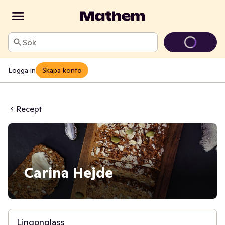
Sök
Logga in
Skapa konto
Recept
Carina Hejde
6 t
Lingonglass