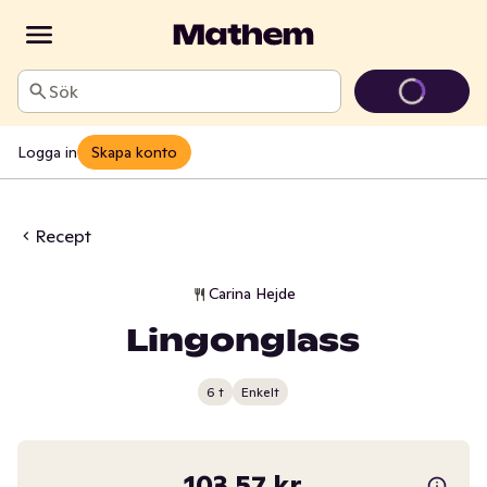
Sök
Logga in
Skapa konto
Recept
Carina Hejde
Lingonglass
6 t
Enkelt
103,57 kr