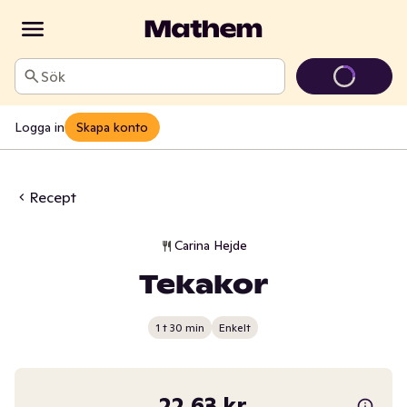
Sök
Logga in
Skapa konto
Recept
Carina Hejde
Tekakor
1 t 30 min
Enkelt
22,63 kr