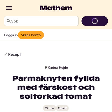
Sök
Logga in
Skapa konto
Recept
Carina Hejde
Parmaknyten fyllda
med färskost och
soltorkad tomat
15 min
Enkelt