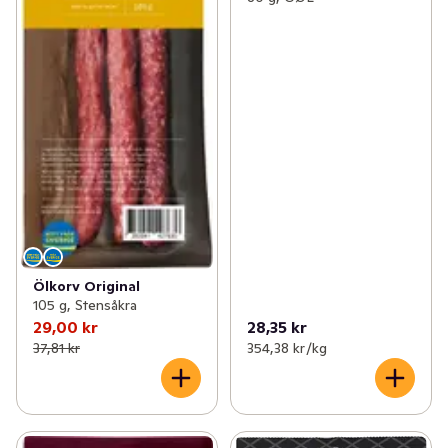
Ölkorv Original
105 g, Stensåkra
29,00 kr
28,35 kr
37,81 kr
354,38 kr /kg