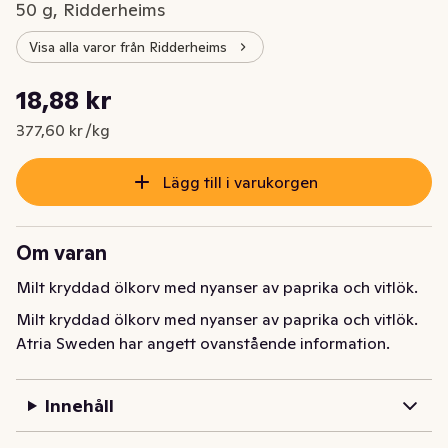
50 g, Ridderheims
Visa alla varor från Ridderheims
Styckpris: 377,60 kr /kg
18,88 kr
Nuvarande pris är: 18,88 kr
377,60 kr /kg
Lägg till i varukorgen
Om varan
Milt kryddad ölkorv med nyanser av paprika och vitlök.
Milt kryddad ölkorv med nyanser av paprika och vitlök.
Atria Sweden har angett ovanstående information.
Innehåll