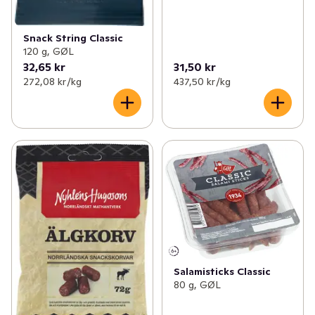
Snack String Classic
120 g, GØL
32,65 kr
31,50 kr
272,08 kr /kg
437,50 kr /kg
Salamisticks Classic
80 g, GØL