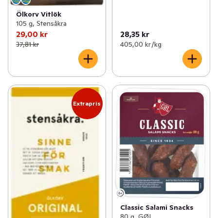
Ölkorv Vitlök
105 g, Stensåkra
29,00 kr
28,35 kr
37,81 kr
405,00 kr /kg
Extrapris
Classic Salami Snacks
80 g, GØL