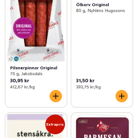
Ölkorv Original
80 g, Nyhléns Hugosons
Pilsnerpinnar Original
75 g, Jakobsdals
30,95 kr
31,50 kr
412,67 kr /kg
393,75 kr /kg
Extrapris