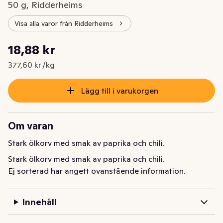
50 g, Ridderheims
Visa alla varor från Ridderheims
Styckpris: 377,60 kr /kg
18,88 kr
Nuvarande pris är: 18,88 kr
377,60 kr /kg
Lägg till i varukorgen
Om varan
Stark ölkorv med smak av paprika och chili.
Stark ölkorv med smak av paprika och chili.
Ej sorterad har angett ovanstående information.
Innehåll