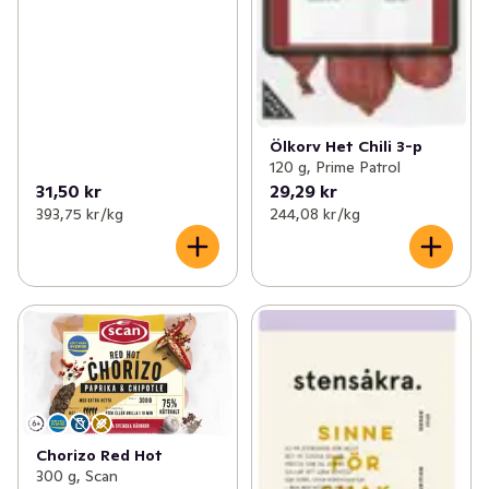
Ölkorv Het Chili 3-p
120 g, Prime Patrol
31,50 kr
29,29 kr
393,75 kr /kg
244,08 kr /kg
Chorizo Red Hot
300 g, Scan