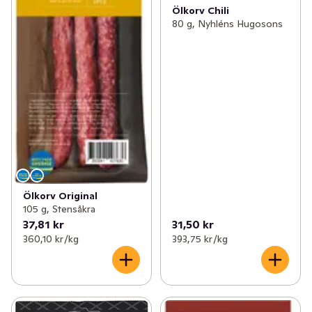
Ölkorv Chili
80 g, Nyhléns Hugosons
Ölkorv Original
105 g, Stensåkra
37,81 kr
31,50 kr
360,10 kr /kg
393,75 kr /kg