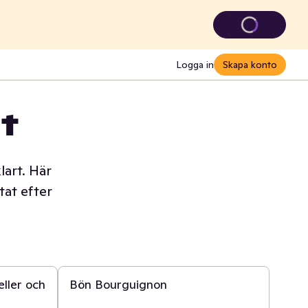
Logga in
Skapa konto
t
lart. Här
tat efter
45 min
eller och
Bön Bourguignon