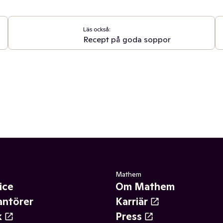
Läs också:
Recept på goda soppor
Mathem
ice
Om Mathem
antörer
Karriär
k
Press