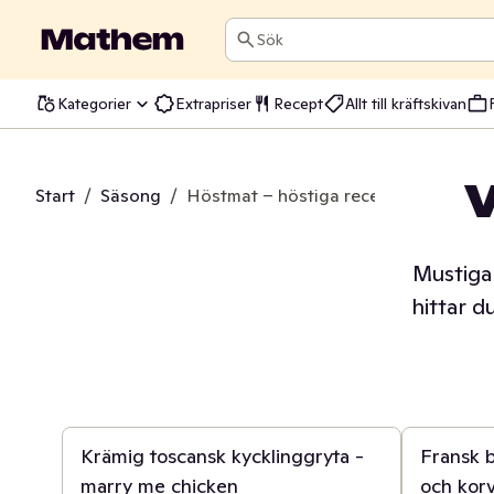
Sök
Kategorier
Extrapriser
Recept
Allt till kräftskivan
Start
/
Säsong
/
Höstmat – höstiga recept från Math
Mustiga 
hittar d
30 min
45 min
Krämig toscansk kycklinggryta -
Fransk 
marry me chicken
och kor