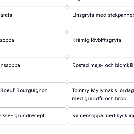
40 min
ateta
Linsgryta med stekpanne
20 min
soppa
Krämig lövbiffsgryta
30 min
inssoppa
Rostad majs- och blomkå
3 t
k Boeuf Bourguignon
Tommy Myllymäkis lördags
med gräddfil och bröd
45 min
aisse- grundrecept
Ramensoppa med kycklin