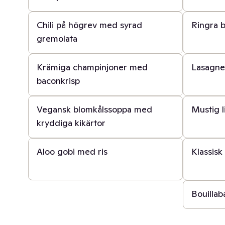
5 t
40 min
Chili på högrev med syrad
Ringra b
gremolata
20 min
30 min
Krämiga champinjoner med
Lasagne
baconkrisp
30 min
30 min
Vegansk blomkålssoppa med
Mustig l
kryddiga kikärtor
30 min
45 min
Aloo gobi med ris
Klassis
40 min
Bouillab