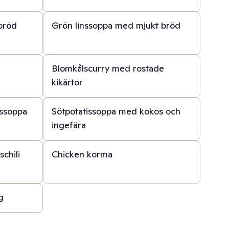
40 min
bröd
Grön linssoppa med mjukt bröd
30 min
Blomkålscurry med rostade
kikärtor
30 min
lssoppa
Sötpotatissoppa med kokos och
ingefära
1 t 30 min
chili
Chicken korma
g