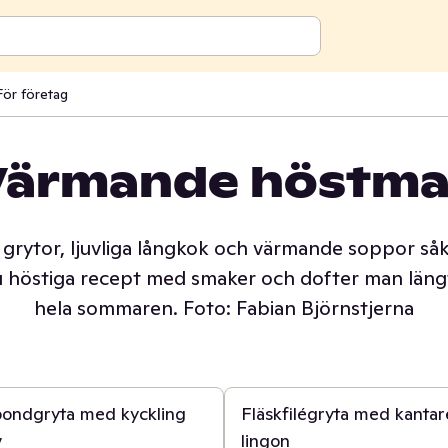
För företag
Värmande höstma
em
grytor, ljuvliga långkok och värmande soppor såk
u höstiga recept med smaker och dofter man läng
hela sommaren. Foto: Fabian Björnstjerna
45 min
bondgryta med kyckling
Fläskfilégryta med kantar
v
lingon