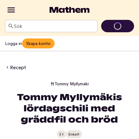
Sök
Logga in
Skapa konto
Recept
Tommy Myllymäki
Tommy Myllymäkis
lördagschili med
gräddfil och bröd
3 t
Enkelt