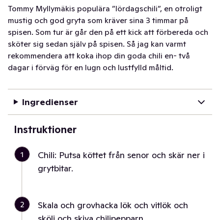
Tommy Myllymäkis populära ”lördagschili”, en otroligt
mustig och god gryta som kräver sina 3 timmar på
spisen. Som tur är går den på ett kick att förbereda och
sköter sig sedan själv på spisen. Så jag kan varmt
rekommendera att koka ihop din goda chili en- två
dagar i förväg för en lugn och lustfylld måltid.
Ingredienser
Instruktioner
1
Chili: Putsa köttet från senor och skär ner i
grytbitar.
2
Skala och grovhacka lök och vitlök och
skölj och skiva chilipepparn.