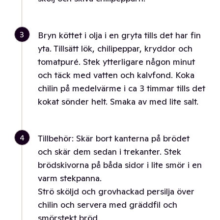
3
Bryn köttet i olja i en gryta tills det har fin
yta. Tillsätt lök, chilipeppar, kryddor och
tomatpuré. Stek ytterligare någon minut
och täck med vatten och kalvfond. Koka
chilin på medelvärme i ca 3 timmar tills det
kokat sönder helt. Smaka av med lite salt.
4
Tillbehör: Skär bort kanterna på brödet
och skär dem sedan i trekanter. Stek
brödskivorna på båda sidor i lite smör i en
varm stekpanna.
Strö sköljd och grovhackad persilja över
chilin och servera med gräddfil och
smörstekt bröd.