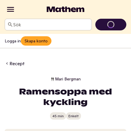
Sök
Logga in
Skapa konto
Recept
Mari Bergman
Ramensoppa med
kyckling
45 min
Enkelt