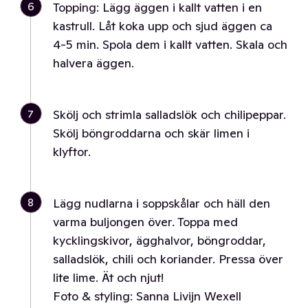
6
Topping: Lägg äggen i kallt vatten i en
kastrull. Låt koka upp och sjud äggen ca
4-5 min. Spola dem i kallt vatten. Skala och
halvera äggen.
7
Skölj och strimla salladslök och chilipeppar.
Skölj böngroddarna och skär limen i
klyftor.
8
Lägg nudlarna i soppskålar och häll den
varma buljongen över. Toppa med
kycklingskivor, ägghalvor, böngroddar,
salladslök, chili och koriander. Pressa över
lite lime. Ät och njut!
Foto & styling: Sanna Livijn Wexell