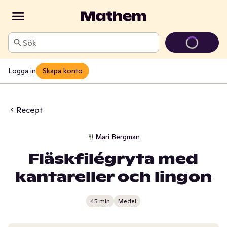
Sök
Logga in
Skapa konto
Recept
Mari Bergman
Fläskfilégryta med
kantareller och lingon
45 min
Medel